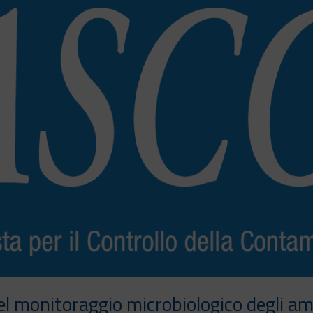
l monitoraggio microbiologico degli amb